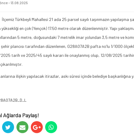
 önce - 13.08.2025
İlçemiz Türkbeyli Mahallesi 21 ada 25 parsel sayılı taşınmazın yapılaşma ş
a yüksekliği en çok (Yençok) 17.50 metre olarak düzenlenmiştir. Yapı yaklaşm
ollarından 5 metre, doğusundaki 7 metrelik imar yolundan 3,5 metre ve komş
 şehir plancısı tarafından düzenlenen, G28A07A2B pafta no’lu 1/1000 ölçekli
2025 tarih ve 2025/45 sayılı kararı ile onaylanmış olup, 12/08/2025 tarihind
çıkarılmıştır.
anlarına ilişkin yapılacak itirazlar, askı süresi içinde belediye başkanlığına ya
28A07A2B_D_L
l Ağlarda Paylaş!