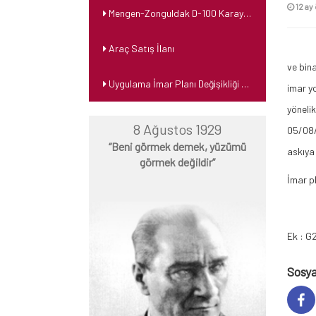
12 ay
Mengen-Zonguldak D-100 Karayolu Üzeri Kiralık İşyeri İhaleye İlanı
Araç Satış İlanı
ve bin
Uygulama İmar Planı Değişikliği Duyurusu
imar y
yönelik
8 Ağustos 1929
05/08/
“Beni görmek demek, yüzümü
askıya 
görmek değildir”
İmar pl
Ek :
G
Sosya