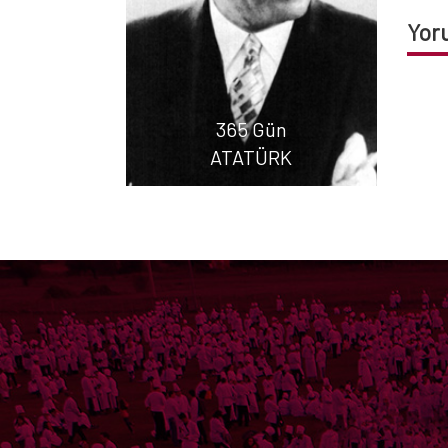
Yor
365 Gün
ATATÜRK