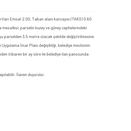
artları Emsal:2.00, Taban alanı katsayısı (TAKS) 0.60
a mesafesi; parselin kuzey ve güney cephelerindeki
u parselden 3,5 metre olacak şekilde değiştirilmesine
 Uygulama İmar Planı değişikliği, belediye meclisinin
en itibaren bir ay süre ile belediye ilan panosunda
pılabilir. İlanen duyurulur.